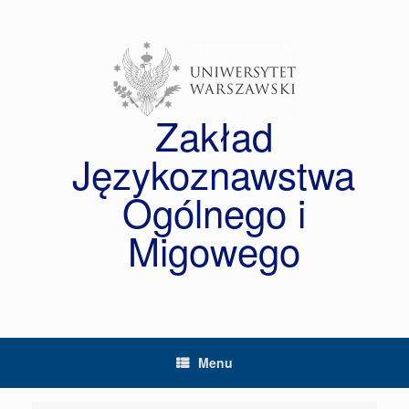
Skip
to
content
Zakład
Językoznawstwa
Ogólnego i
Migowego
Menu