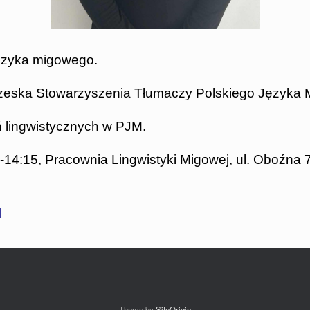
 języka migowego.
zeska Stowarzyszenia Tłumaczy Polskiego Języka 
 lingwistycznych w PJM.
15-14:15, Pracownia Lingwistyki Migowej, ul. Oboźna
l
Theme by
SiteOrigin