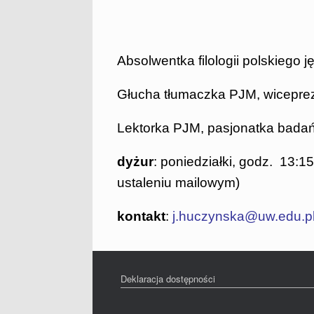
Absolwentka filologii polskiego
Głucha tłumaczka PJM, wicepre
Lektorka PJM, pasjonatka badań
dyżur
: poniedziałki, godz. 13:
ustaleniu mailowym)
kontakt
:
j.huczynska@uw.edu.p
Deklaracja dostępności