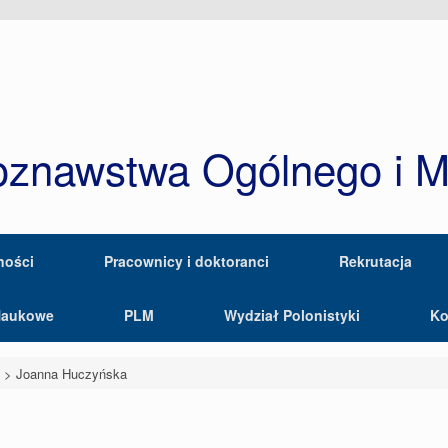
oznawstwa Ogólnego i 
ności
Pracownicy i doktoranci
Rekrutacja
Naukowe
PLM
Wydział Polonistyki
Ko
o
>
Joanna Huczyńska