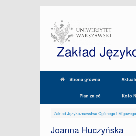
Skip
to
content
Zakład Język
Strona główna
Aktual
Plan zajęć
Koło 
Zakład Językoznawstwa Ogólnego i Migoweg
Joanna Huczyńska