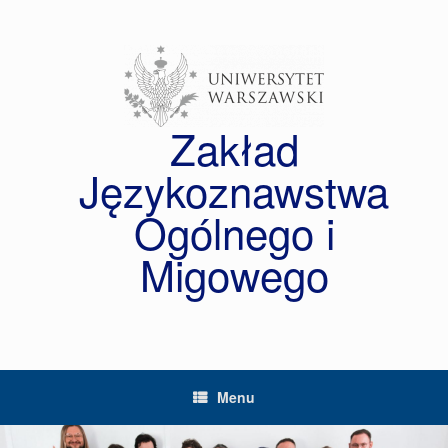
Skip
to
content
Zakład
Językoznawstwa
Ogólnego i
Migowego
Menu