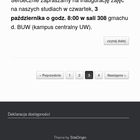
na naszych studiach w czwartek,
3
gmachu
października o godz. 8:00 w sali 308
d. BUW (kampus centralny UW).
czytaj dalej
Post navigation
« Poprzednie
1
2
3
4
Następne »
Deklaracja dostępności
Theme by
SiteOrigin