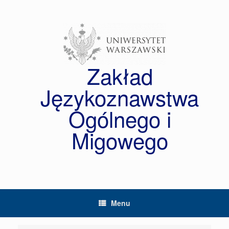
Skip
to
content
Zakład
Językoznawstwa
Ogólnego i
Migowego
Menu