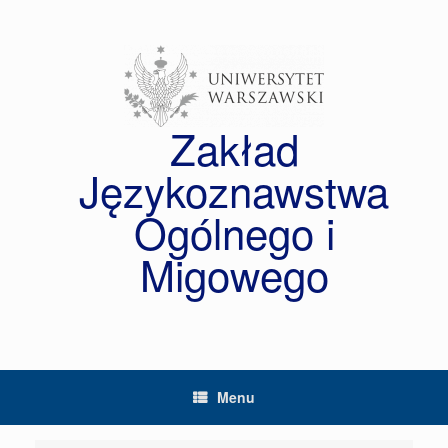
Skip
to
content
Zakład
Językoznawstwa
Ogólnego i
Migowego
Menu